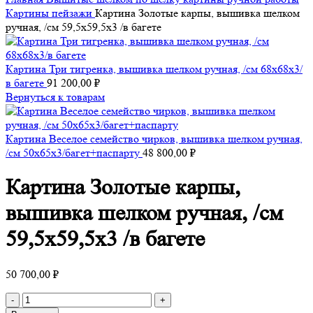
Картины пейзажи
Картина Золотые карпы, вышивка шелком
ручная, /см 59,5х59,5х3 /в багете
Картина Три тигренка, вышивка шелком ручная, /см 68х68х3/
в багете
91 200,00
₽
Вернуться к товарам
Картина Веселое семейство чирков, вышивка шелком ручная,
/см 50х65х3/багет+паспарту
48 800,00
₽
Картина Золотые карпы,
вышивка шелком ручная, /см
59,5х59,5х3 /в багете
50 700,00
₽
Количество
товара