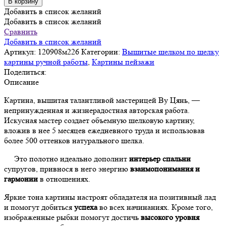
В корзину
Картина
Добавить в список желаний
Золотые
Добавить в список желаний
карпы,
Сравнить
вышивка
Добавить в список желаний
шелком
Артикул:
120908м226
Категории:
Вышитые шелком по шелку
ручная,
картины ручной работы
,
Картины пейзажи
/
Поделиться:
см
Описание
59,5х59,5х3
Картина, вышитая талантливой мастерицей Ву Цянь, —
/
непринужденная и жизнерадостная авторская работа.
в
Искусная мастер создает объемную шелковую картину,
багете
вложив в нее 5 месяцев ежедневного труда и использовав
более 500 оттенков натурального шелка.
Это полотно идеально дополнит
интерьер спальни
супругов, привнося в него энергию
взаимопонимания и
гармонии
в отношениях.
Яркие тона картины настроят обладателя на позитивный лад
и помогут добиться
успеха
во всех начинаниях. Кроме того,
изображенные рыбки помогут достичь
высокого уровня