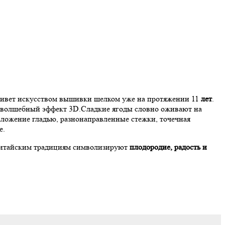
ивет искусством вышивки шелком уже на протяжении 11
лет
.
т волшебный эффект 3D.Сладкие ягоды словно оживают на
наложение гладью, разнонаправленные стежки, точечная
е.
екитайским традициям символизируют
плодородие, радость и