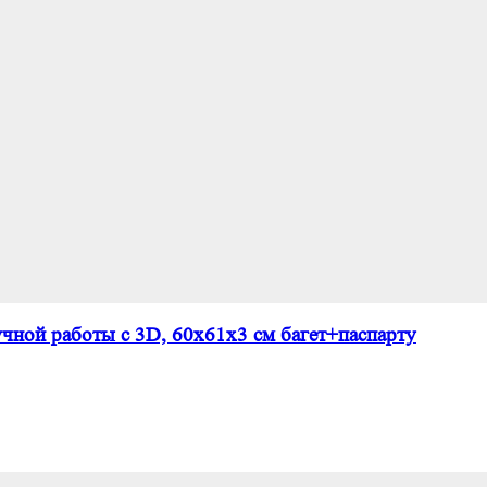
чной работы с 3D, 60х61х3 см багет+паспарту