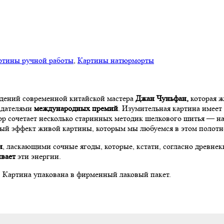
ртины ручной работы
,
Картины натюрморты
дений современной китайской мастера
Джан Чуньфан,
которая ж
адателями
международных премий
. Изумительная картина имее
втор сочетает несколько старинных методик шелкового шитья — 
ный эффект живой картины, которым мы любуемся в этом полотн
и
, ласкающими сочные ягоды, которые, кстати, согласно древн
ивает
эти энергии.
. Картина упакована в фирменный лаковый пакет.