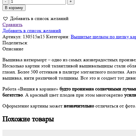
Количество
товара
В корзину
Картина
Добавить в список желаний
Вишни
Сравнить
в
Добавить в список желаний
корзине,
Артикул:
130515н15
Категории:
Вышитые шелком по шелку ка
вышивка
Поделиться:
шелком
Описание
ручной
работы,
Вышивка натюрморт – одно из самых жизнерадостных произве
см
Несколько картин этой талантливой вышивальщицы стали обл
55х74х3/
глазах. Более 500 оттенков в палитре элегантного полотна. А
в
вышивка, нити различной толщины. Все это и создает тот див
багете
Работа «Вишня в корзине»
будто пронизана солнечными лучам
богатство
. А красный цвет плодов при этом многократно
усил
Оформление картины может
незначительно
отличаться от фото
Похожие товары