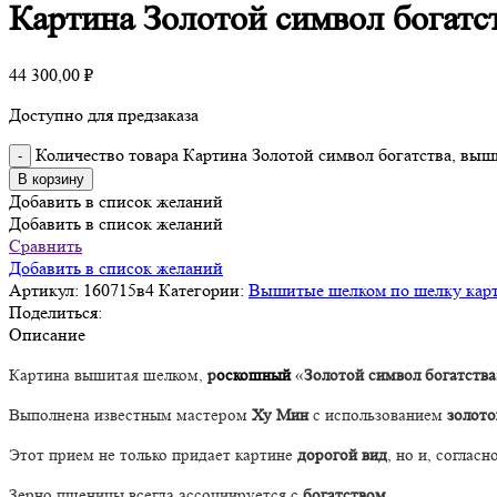
Картина Золотой символ богатс
44 300,00
₽
Доступно для предзаказа
Количество товара Картина Золотой символ богатства, выш
В корзину
Добавить в список желаний
Добавить в список желаний
Сравнить
Добавить в список желаний
Артикул:
160715в4
Категории:
Вышитые шелком по шелку кар
Поделиться:
Описание
Картина вышитая шелком,
р
оскошный
«
Золотой символ богатства
Выполнена известным мастером
Ху Мин
с использованием
золот
Этот прием не только придает картине
дорогой вид
, но и, соглас
Зерно пшеницы всегда ассоциируется с
богатством
.