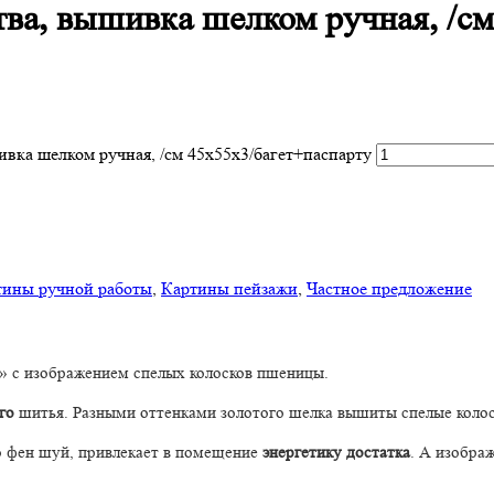
тва, вышивка шелком ручная, /см
ивка шелком ручная, /см 45х55х3/багет+паспарту
тины ручной работы
,
Картины пейзажи
,
Частное предложение
» с изображением спелых колосков пшеницы.
ого
шитья. Разными оттенками золотого шелка вышиты спелые колос
но фен шуй, привлекает в помещение
энергетику достатка
. А изобра