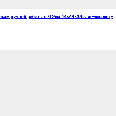
елком ручной работы с 3D/см 54х63х3/багет+паспарту