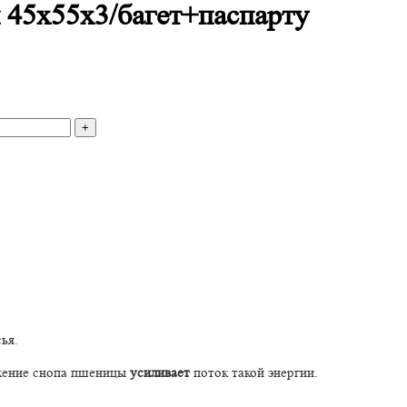
 45х55х3/багет+паспарту
ья.
жение снопа пшеницы
усиливает
поток такой энергии.