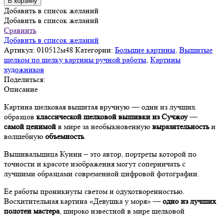
В корзину
Картина
Добавить в список желаний
Панно
Добавить в список желаний
Девушка
Сравнить
у
Добавить в список желаний
моря,
Артикул:
010512м48
Категории:
Большие картины
,
Вышитые
вышивка
шелком по шелку картины ручной работы
,
Картины
шелком
художников
ручная,
Поделиться:
/
Описание
см
Картина шелковая вышитая вручную — один из лучших
66х86х3/
образцов
классической шелковой вышивки из Сучжоу
—
в
самой ценимой
в мире за необыкновенную
выразительность
и
багете
волшебную
объемность
.
Вышивальщица Куинн – это автор, портреты которой по
точности и красоте изображения могут соперничать с
лучшими образцами современной цифровой фотографии.
Ее работы проникнуты светом и одухотворенностью.
Восхитительная картина «Девушка у моря» —
одно из лучших
полотен мастера
, широко известной в мире шелковой