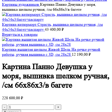
Картины художников
Картина Панно Девушка у моря,
вышивка шелком ручная, /см 66х86х3/в багете
Картина натюрморт Страсть, вышивка шелком ручная, /см
44х54х3/багет+паспарту
43 400,00
₽
Вернуться к товарам
Картина вышитая шелком Живой Шелк На речке ручной
работы, ручная вышивка с 3D, см 28х28
12 190,00
₽
Картина Панно Девушка у
моря, вышивка шелком ручная,
/см 66х86х3/в багете
228 600,00
₽
Количество
товара