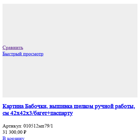
Сравнить
Быстрый просмотр
Картина Бабочки, вышивка шелком ручной работы,
см 42х42х3/багет+паспарту
Артикул:
010512мп79/1
31 300,00
₽
В корзину