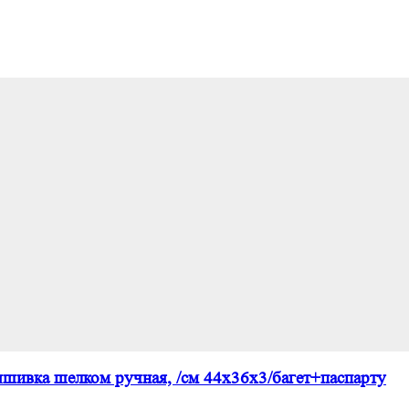
шивка шелком ручная, /см 44х36х3/багет+паспарту