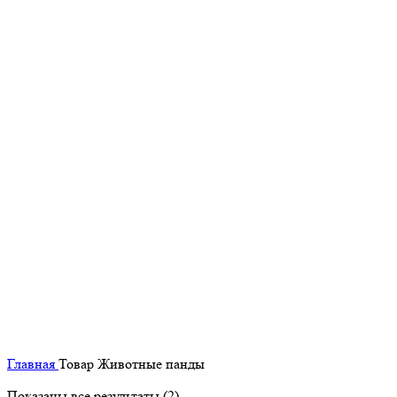
Главная
Товар Животные
панды
Показаны все результаты (2)