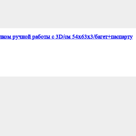
елком ручной работы с 3D/см 54х63х3/багет+паспарту