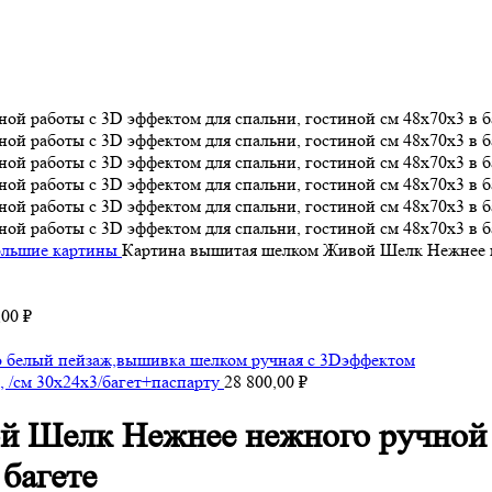
ольшие картины
Картина вышитая шелком Живой Шелк Нежнее не
,00
₽
 /см 30х24х3/багет+паспарту
28 800,00
₽
 Шелк Нежнее нежного ручной 
 багете