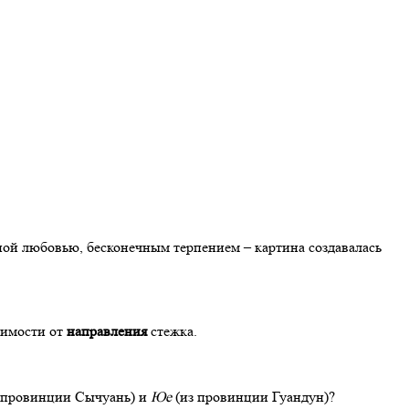
ой любовью, бесконечным терпением – картина создавалась
симости от
направления
стежка.
 провинции Сычуань) и
Юе
(из провинции Гуандун)?