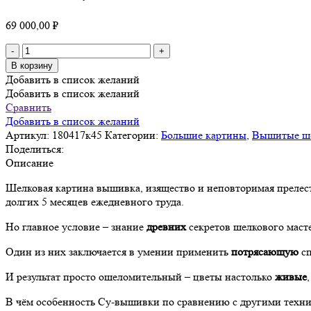
69 000,00
₽
Количество
товара
В корзину
Картина
Добавить в список желаний
вышитая
Добавить в список желаний
шелком
Сравнить
Живой
Добавить в список желаний
Шелк
Артикул:
180417к45
Категории:
Большие картины
,
Вышитые ше
Нежнее
Поделиться:
нежного
Описание
ручной
Шелковая картина вышивка, изящество и неповторимая прелес
работы
долгих 5
месяцев ежедневного труда.
с
3D
Но главное условие – знание
древних
секретов шелкового масте
эффектом
для
Один из них заключается в умении применить
потрясающую
с
спальни,
гостиной
И результат просто ошеломительный – цветы настолько
живые
см
48х70х3
В чём особенность Су-вышивки по сравнению с другими техн