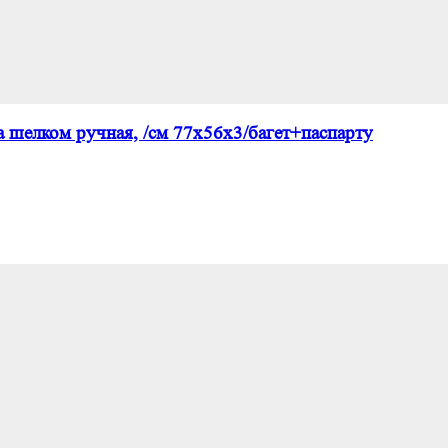
 шелком ручная, /см 77х56х3/багет+паспарту