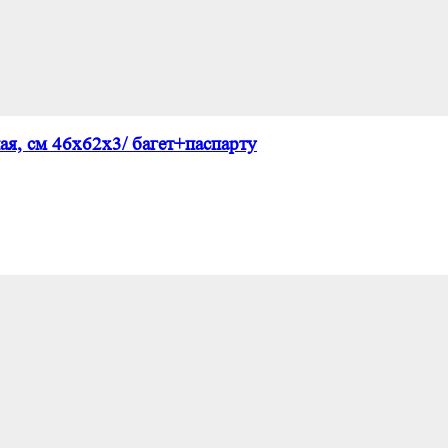
я, см 46х62х3/ багет+паспарту