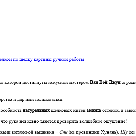
лком по шелку картины ручной работы
ть которой достигнуты искусной мастером
Ван Вэй Джун
огромн
рства и дар ими пользоваться.
пособность
натуральных
шелковых нитей
менять
оттенок, в зави
, что рука невольно тянется проверить волшебное ощущение!
иками китайской вышивки –
Сян
(из провинции Хунань),
Шу
(из