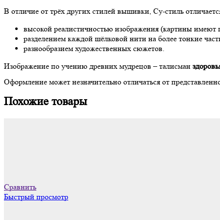
в
В отличие от трёх других стилей вышивки, Су-стиль отличаетс
багете
высокой реалистичностью изображения (картины имеют п
разделением каждой шёлковой нити на более тонкие части
разнообразием художественных сюжетов.
Изображение по учению древних мудрецов – талисман
здоровь
Оформление может незначительно отличаться от представленно
Похожие товары
Сравнить
Быстрый просмотр