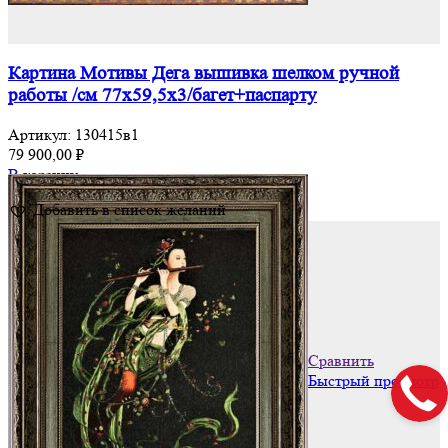
Картина Мотивы Дега вышивка шелком ручной
работы /см 77х59,5х3/багет+паспарту
Артикул:
130415в1
79 900,00
₽
В корзину
Добавить в список желаний
Сравнить
Быстрый просмотр