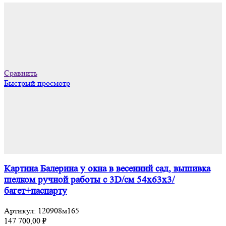
Сравнить
Быстрый просмотр
Картина Балерина у окна в весенний сад, вышивка
шелком ручной работы с 3D/см 54х63х3/
багет+паспарту
Артикул:
120908м165
147 700,00
₽