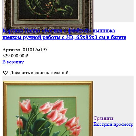
Картина Панно «Богиня с флейтой» вышивка
шелком ручной работы с 3D, 65х85х3 см в багете
Артикул:
011012м197
329 000,00
₽
В корзину
Добавить в список желаний
Сравнить
Быстрый просмотр