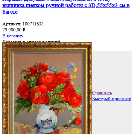
вышивка шелком ручной работы с 3D,55х55х3 см в
багете
Артикул:
100711б38
79 900,00
₽
В корзину
Добавить в список желаний
Добавить в список желаний
Сравнить
Быстрый просмотр