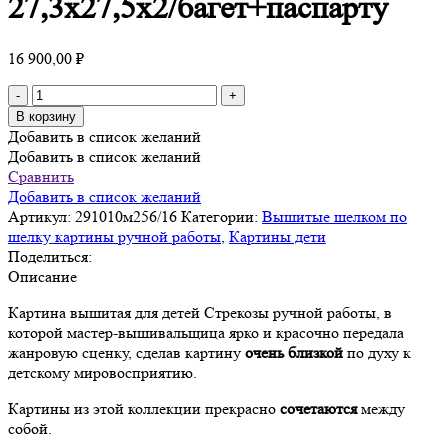
27,3х27,5х2/багет+паспарту
16 900,00
₽
Количество
товара
В корзину
Картина
Добавить в список желаний
Стрекозы,
Добавить в список желаний
вышивка
Сравнить
шелком
Добавить в список желаний
ручная,
Артикул:
291010м256/16
Категории:
Вышитые шелком по
/
шелку картины ручной работы
,
Картины дети
см
Поделиться:
27,3х27,5х2/
Описание
багет+паспарту
Картина вышитая для детей Стрекозы ручной работы, в
которой мастер-вышивальщица ярко и красочно передала
жанровую сценку, сделав картину
очень близкой
по духу к
детскому мировосприятию.
Картины из этой коллекции прекрасно
сочетаются
между
собой.