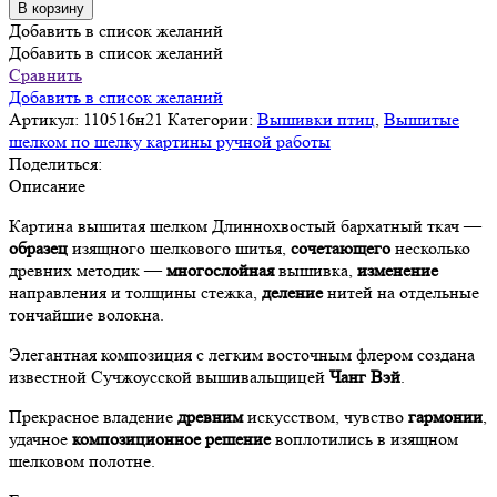
В корзину
Добавить в список желаний
Добавить в список желаний
Сравнить
Добавить в список желаний
Артикул:
110516н21
Категории:
Вышивки птиц
,
Вышитые
шелком по шелку картины ручной работы
Поделиться:
Описание
Картина вышитая шелком Длиннохвостый бархатный ткач —
образец
изящного шелкового шитья,
сочетающего
несколько
древних методик —
многослойная
вышивка,
изменение
направления и толщины стежка,
деление
нитей на отдельные
тончайшие волокна.
Элегантная композиция с легким восточным флером создана
известной Сучжоусской вышивальщицей
Чанг Вэй
.
Прекрасное владение
древним
искусством, чувство
гармонии
,
удачное
композиционное решение
воплотились в изящном
шелковом полотне.