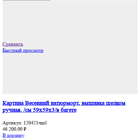
Сравнить
Быстрый просмотр
Картина Весенний натюрморт, вышивка шелком
ручная, /см 59х59х3/в багете
Артикул:
120421чш1
46 200,00
₽
В корзину