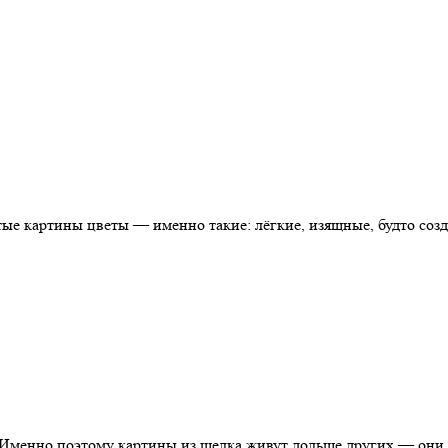
ые картины цветы — именно такие: лёгкие, изящные, будто созда
 Именно поэтому картины из шелка живут дольше других — они с