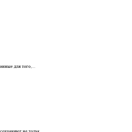
нные для того,...
охраняют не тольк...