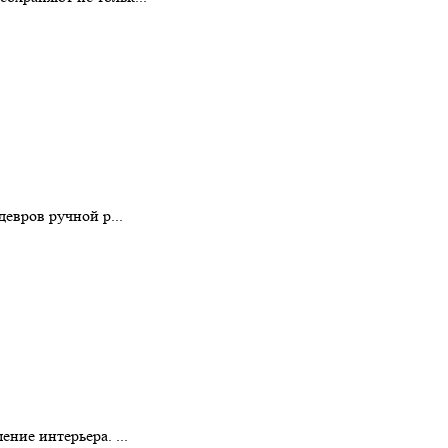
евров ручной р...
ние интерьера. ...